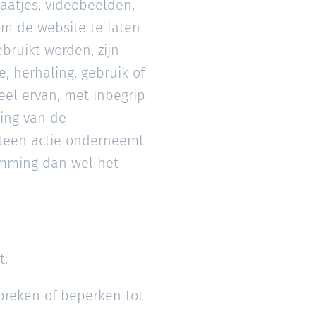
laatjes, videobeelden,
om de website te laten
bruikt worden, zijn
, herhaling, gebruik of
eel ervan, met inbegrip
ming van de
eteen actie onderneemt
emming dan wel het
t:
breken of beperken tot