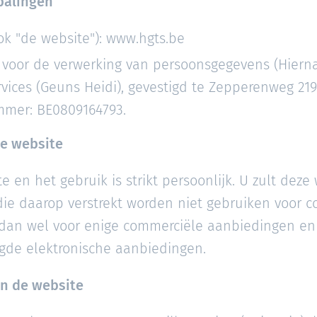
epalingen
ok "de website"): www.hgts.be
 voor de verwerking van persoonsgegevens (Hierna
vices (Geuns Heidi), gevestigd te Zepperenweg 219
mer: BE0809164793.
de website
 en het gebruik is strikt persoonlijk. U zult deze
ie daarop verstrekt worden niet gebruiken voor co
 dan wel voor enige commerciële aanbiedingen en 
gde elektronische aanbiedingen.
an de website