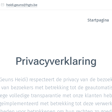
heidi.geuns@hgts.be
Startpagina
Privacyverklaring
(Geuns Heidi) respecteert de privacy van de bezoe
n van bezoekers met betrekking tot de geautomati
ge volledige transparantie met onze klanten he
geïmplementeerd met betrekking tot deze verwerki
kheden voor betrokkenen om hun rechten zo goed